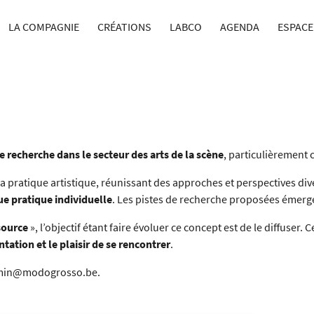
LA COMPAGNIE
CRÉATIONS
LABCO
AGENDA
ESPACE
e recherche
dans le secteur des
arts de la scène
, particulièrement
sa pratique artistique, réunissant des
approches et perspectives div
e pratique individuelle
. Les pistes de recherche proposées émerge
source
»
, l’objectif étant faire évoluer ce concept est de le diffuser
tion et le plaisir de se rencontrer
.
min@modogrosso.be
.