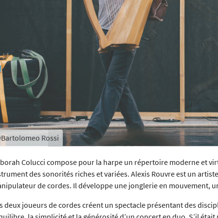
Bartolomeo Rossi
Denis Rouvre
borah Colucci compose pour la harpe un répertoire moderne et virt
strument des sonorités riches et variées. Alexis Rouvre est un artist
nipulateur de cordes. Il développe une jonglerie en mouvement, un g
s deux joueurs de cordes créent un spectacle présentant des discip
équilibre, la simplicité et la générosité d’un concert en duo. S’il étai