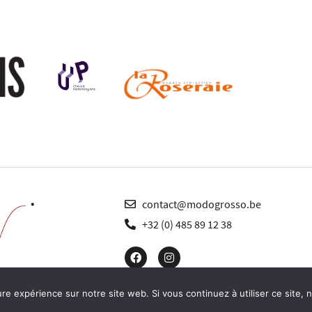
contact@modogrosso.be
+32 (0) 485 89 12 38
© modogrosso 2024 – webmaster :
richard turner
ure expérience sur notre site web. Si vous continuez à utiliser ce site,