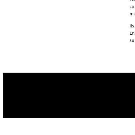
co
ma
Il
En
su