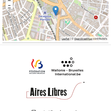
−
| ©
contributors
Leaflet
OpenStreetMap