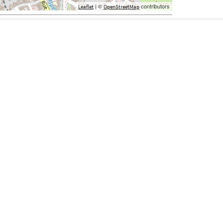
| ©
contributors
Leaflet
OpenStreetMap