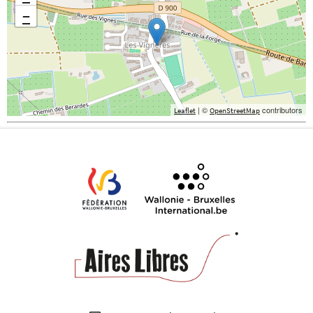
−
| ©
contributors
Leaflet
OpenStreetMap