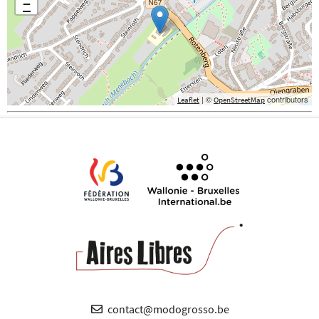
−
| ©
contributors
Leaflet
OpenStreetMap
contact@modogrosso.be