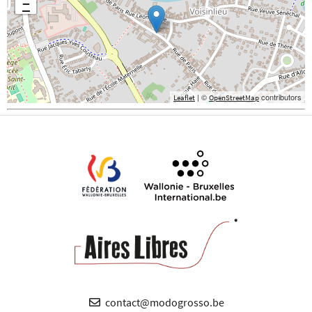
−
| ©
contributors
Leaflet
OpenStreetMap
contact@modogrosso.be