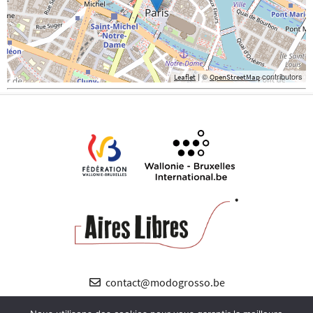
| ©
contributors
Leaflet
OpenStreetMap
contact@modogrosso.be
+32 (0) 485 89 12 38