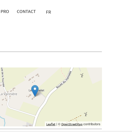
 PRO
CONTACT
FR
| ©
contributors
Leaflet
OpenStreetMap