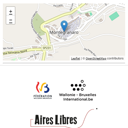
+
−
| ©
contributors
Leaflet
OpenStreetMap