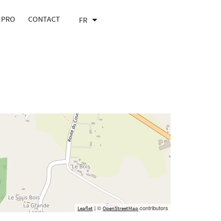
 PRO
CONTACT
FR
EN
| ©
contributors
Leaflet
OpenStreetMap