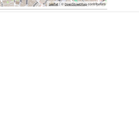
| ©
contributors
Leaflet
OpenStreetMap